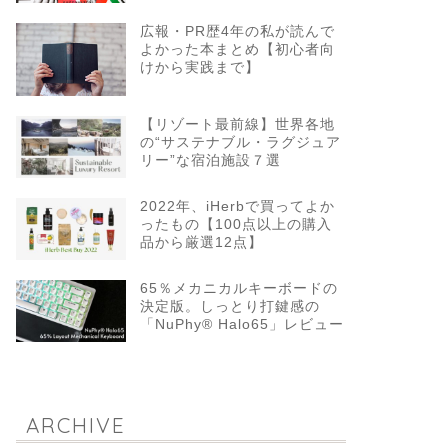
広報・PR歴4年の私が読んで
よかった本まとめ【初心者向
けから実践まで】
【リゾート最前線】世界各地
の“サステナブル・ラグジュア
リー”な宿泊施設７選
2022年、iHerbで買ってよか
ったもの【100点以上の購入
品から厳選12点】
65％メカニカルキーボードの
決定版。しっとり打鍵感の
「NuPhy® Halo65」レビュー
ARCHIVE