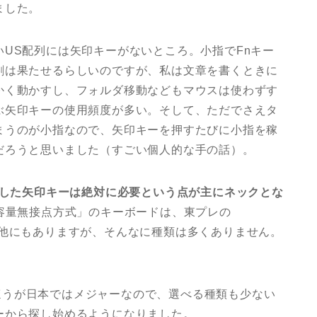
ました。
US配列には矢印キーがないところ。小指でFnキー
割は果たせるらしいのですが、私は文章を書くときに
かく動かすし、フォルダ移動などもマウスは使わずす
ぶ矢印キーの使用頻度が多い。そして、ただでさえタ
まうのが小指なので、矢印キーを押すたびに小指を稼
だろうと思いました（すごい個人的な手の話）。
立した矢印キーは絶対に必要という点が主にネックとな
容量無接点方式」のキーボードは、東プレの
くつか他にもありますが、そんなに種類は多くありません。
列のほうが日本ではメジャーなので、選べる種類も少ない
ーから探し始めるようになりました。