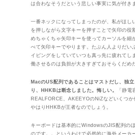
は合わなそうだという悲しい事実に気が付き
一番ネックになってしまったのが、私がほしい
を押しながら文字キーを押すことで矢印の役
めちゃくちゃ矢印キーを使ってカーソルを細
べて矢印キーでやります。たぶん人よりだい
イピングをしていていつも真っ先に疲れてし
働させるのは負担が大きすぎておそらくだめ
MacのUS配列であることはマストだし、独
り、HHKBは断念しました。悔しい。
「静電
REALFORCE、AKEEYOのNiZなどい
やはりHHKBが王者なのでしょう。
キーボードは基本的にWindowsのJIS配
のです。。というわけで必然的に海外メーカ