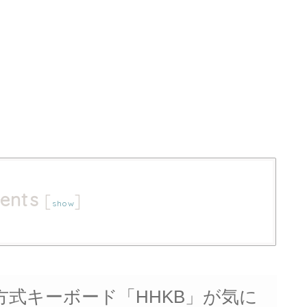
ents
[
]
show
式キーボード「HHKB」が気に