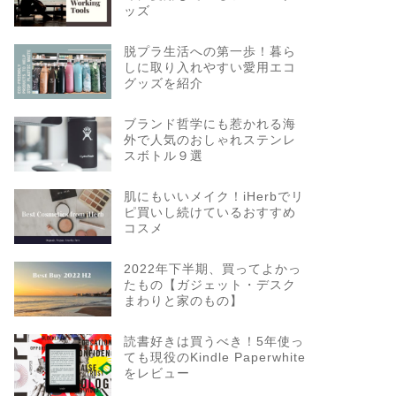
ッズ
脱プラ生活への第一歩！暮ら
しに取り入れやすい愛用エコ
グッズを紹介
ブランド哲学にも惹かれる海
外で人気のおしゃれステンレ
スボトル９選
肌にもいいメイク！iHerbでリ
ピ買いし続けているおすすめ
コスメ
2022年下半期、買ってよかっ
たもの【ガジェット・デスク
まわりと家のもの】
読書好きは買うべき！5年使っ
ても現役のKindle Paperwhite
をレビュー