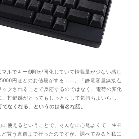
ニマルでキー刻印が同化していて情報量が少ない感じ
5000円ほどのお値段がする……。「静電容量無接点
リックされることで反応するのではなく、電荷の変化
に、打鍵感がとってもしっとりして気持ちよいらし
打てなくなる、というのは有名な話。
的に使えるということで、そんなに心地よくて一生モ
とんど買う直前まで行ったのですが、調べてみると私に