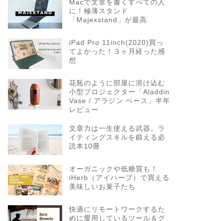
Macで文章を書くすべての人
に！極薄スタンド
「Majexstand」が最高
iPad Pro 11inch(2020)買っ
てよかった！３ヶ月経った感
想
花瓶のように部屋に溶け込む
小型プロジェクター「Aladdin
Vase / アラジン ベース」半年
レビュー
文章力は一生使える武器。ラ
イティングスキルを鍛える必
読本10冊
オーガニックや低糖質も！
iHerb（アイハーブ）で買える
美味しいお菓子たち
快適にリモートワークするた
めに愛用しているツール＆グ