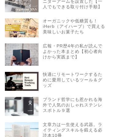
ニターアームを設置した【一
人でもできる取り付け手順】
オーガニックや低糖質も！
iHerb（アイハーブ）で買える
美味しいお菓子たち
広報・PR歴4年の私が読んで
よかった本まとめ【初心者向
けから実践まで】
快適にリモートワークするた
めに愛用しているツール＆グ
ッズ
ブランド哲学にも惹かれる海
外で人気のおしゃれステンレ
スボトル９選
文章力は一生使える武器。ラ
イティングスキルを鍛える必
読本10冊