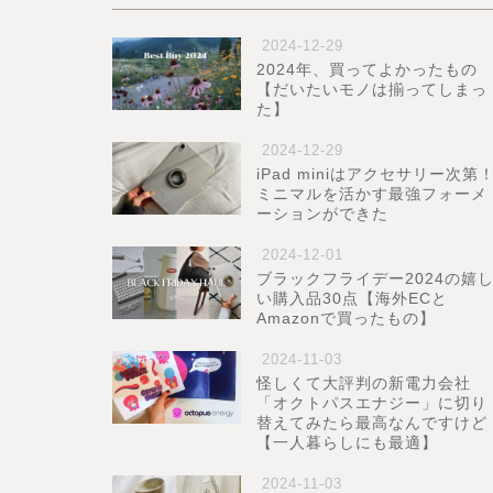
2024-12-29
2024年、買ってよかったもの
【だいたいモノは揃ってしまっ
た】
2024-12-29
iPad miniはアクセサリー次第
ミニマルを活かす最強フォーメ
ーションができた
2024-12-01
ブラックフライデー2024の嬉
い購入品30点【海外ECと
Amazonで買ったもの】
2024-11-03
怪しくて大評判の新電力会社
「オクトパスエナジー」に切り
替えてみたら最高なんですけど
【一人暮らしにも最適】
2024-11-03