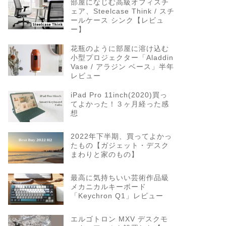
部屋になじむ高級オフィスチ
ェア、Steelcase Think / スチ
ールケース シンク【レビュ
ー】
花瓶のように部屋に溶け込む
小型プロジェクター「Aladdin
Vase / アラジン ベース」半年
レビュー
iPad Pro 11inch(2020)買っ
てよかった！３ヶ月経った感
想
2022年下半期、買ってよかっ
たもの【ガジェット・デスク
まわりと家のもの】
最高に気持ちいい芸術作品級
メカニカルキーボード
「Keychron Q1」レビュー
エルゴトロン MXV デスクモ