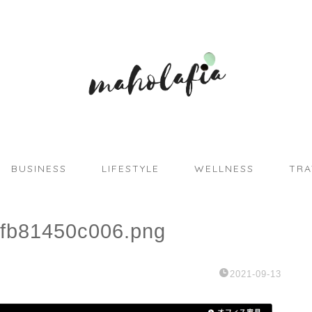
BUSINESS
LIFESTYLE
WELLNESS
TRA
fb81450c006.png
2021-09-13