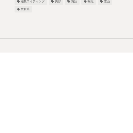
編集ライティング
美容
英語
転職
雪山
飲食店