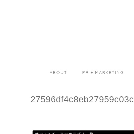
ABOUT
PR + MARKETING
27596df4c8eb27959c03c