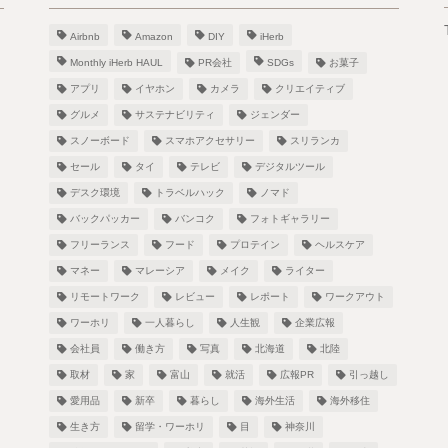
Airbnb
Amazon
DIY
iHerb
Monthly iHerb HAUL
PR会社
SDGs
お菓子
アプリ
イヤホン
カメラ
クリエイティブ
グルメ
サステナビリティ
ジェンダー
スノーボード
スマホアクセサリー
スリランカ
！
セール
タイ
テレビ
デジタルツール
デスク環境
トラベルハック
ノマド
バックパッカー
バンコク
フォトギャラリー
フリーランス
フード
プロテイン
ヘルスケア
し
マネー
マレーシア
メイク
ライター
リモートワーク
レビュー
レポート
ワークアウト
ワーホリ
一人暮らし
人生観
企業広報
会社員
働き方
写真
北海道
北陸
取材
家
富山
就活
広報PR
引っ越し
愛用品
新卒
暮らし
海外生活
海外移住
生き方
留学・ワーホリ
目
神奈川