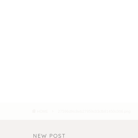
HOME
27596df4c8eb27959c03cfb81450c006.png
NEW POST