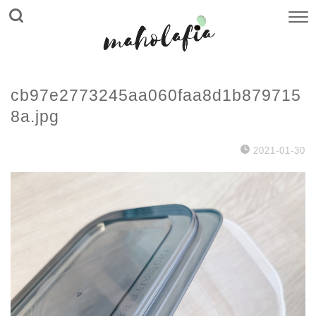
cb97e2773245aa060faa8d1b879715
8a.jpg
2021-01-30