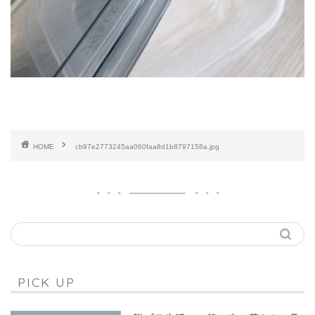
HOME
cb97e2773245aa060faa8d1b8797158a.jpg
PICK UP