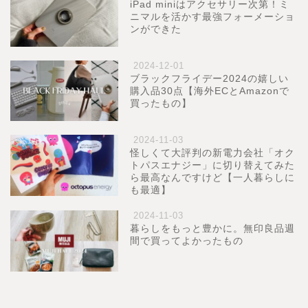
iPad miniはアクセサリー次第！ミ
ニマルを活かす最強フォーメーショ
ンができた
2024-12-01
ブラックフライデー2024の嬉しい
購入品30点【海外ECとAmazonで
買ったもの】
2024-11-03
怪しくて大評判の新電力会社「オク
トパスエナジー」に切り替えてみた
ら最高なんですけど【一人暮らしに
も最適】
2024-11-03
暮らしをもっと豊かに。無印良品週
間で買ってよかったもの