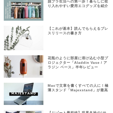
脱プラ生活への第一歩！暮らしに取
り入れやすい愛用エコグッズを紹介
【これが基本】読んでもらえるプレ
スリリースの書き方
花瓶のように部屋に溶け込む小型プ
ロジェクター「Aladdin Vase / ア
ラジン ベース」半年レビュー
Macで文章を書くすべての人に！極
薄スタンド「Majexstand」が最高
【リゾート最前線】世界各地の“サ