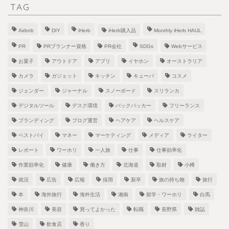
TAG
Airbnb
DIY
iHerb
iHerb購入品
Monthly iHerb HAUL
PR
PRプランナー資格
PR会社
SDGs
Webサービス
お菓子
アウトドア
アプリ
イヤホン
オーストラリア
カメラ
ガジェット
キッチン
キューバ
コスメ
ジェンダー
ジャーナル
スノーボード
スリランカ
デジタルツール
デスク環境
バックパッカー
フリーランス
ブランディング
ブログ運営
ヘアケア
ヘルスケア
ベストバイ
マネー
マーケティング
メディア
ライター
レポート
ワーホリ
一人旅
仕事
仕事効率化
作業効率化
健康
働き方
北海道
取材
小樽
就活
広告
広報
採用
新卒
旅の持ち物
旅行
本
海外旅行
海外生活
湘南
留学・ワーホリ
白馬
神奈川
美容
買ってよかった
転職
長野県
雑誌
雪山
飲食店
香り