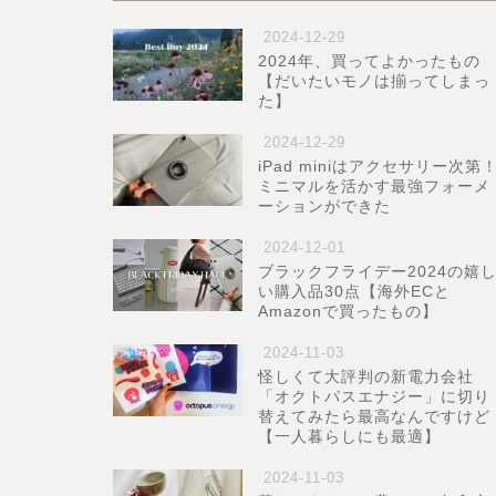
2024-12-29
2024年、買ってよかったもの
【だいたいモノは揃ってしまっ
た】
2024-12-29
iPad miniはアクセサリー次第
ミニマルを活かす最強フォーメ
ーションができた
2024-12-01
ブラックフライデー2024の嬉
い購入品30点【海外ECと
Amazonで買ったもの】
2024-11-03
怪しくて大評判の新電力会社
「オクトパスエナジー」に切り
替えてみたら最高なんですけど
【一人暮らしにも最適】
2024-11-03