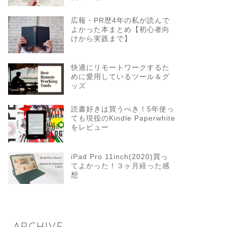
広報・PR歴4年の私が読んで
よかった本まとめ【初心者向
けから実践まで】
快適にリモートワークするた
めに愛用しているツール＆グ
ッズ
読書好きは買うべき！5年使っ
ても現役のKindle Paperwhite
をレビュー
iPad Pro 11inch(2020)買っ
てよかった！３ヶ月経った感
想
ARCHIVE