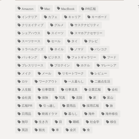
Amazon
Mac
MacBook
PR広報
インテリア
カフェ
キャリア
キーボード
クリエイティブ
グルメ
サステナビリティ
シェアハウス
スイーツ
スマホアクセサリー
スーツケース
セール
タイ
テレビ
！
トラベルグッズ
ネイル
ノマド
バンコク
パッキング
ビジネス
フォトギャラリー
フード
プレスリリース
プロテイン
ホテル
マレーシア
メイク
メール
リモートワーク
レビュー
し
ロケ
ワークアウト
一人暮らし
二拠点生活
人生観
仕事環境
仕事道具
企業広報
会社
会社員
保険
写真
北陸
家
富山
広報PR
引っ越し
愛用品
採用広報
旅
日用品
映画ドラマ
暮らし
海外
海外移住
無印
生き方
目
睡眠
社会学
移住
英語
観光
車
金沢
食