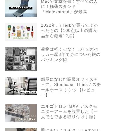
Macで文章を書くすべての人
に！極薄スタンド
「Majexstand」が最高
2022年、iHerbで買ってよか
ったもの【100点以上の購入
品から厳選12点】
荷物は軽く少なく！バックパ
ッカー歴8年で身についた旅の
パッキング術
部屋になじむ高級オフィスチ
ェア、Steelcase Think / スチ
ールケース シンク【レビュ
ー】
エルゴトロン MXV デスクモ
ニターアームを設置した【一
人でもできる取り付け手順】
肌にもいいメイク！iHerbでリ