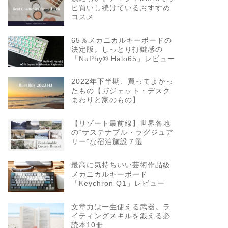
ピ買いし続けているおすすめ
コスメ
65％メカニカルキーボードの
決定版。しっとり打鍵感の
「NuPhy® Halo65」レビュー
2022年下半期、買ってよかっ
たもの【ガジェット・デスク
まわりと家のもの】
【リゾート最前線】世界各地
の“サステナブル・ラグジュア
リー”な宿泊施設７選
最高に気持ちいい芸術作品級
メカニカルキーボード
「Keychron Q1」レビュー
文章力は一生使える武器。ラ
イティングスキルを鍛える必
読本10冊