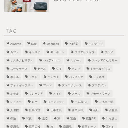
TAG
Amazon
Mac
MacBook
PR広報
インテリア
カフェ
キャリア
キーボード
クリエイティブ
グルメ
サステナビリティ
シェアハウス
スイーツ
スマホアクセサリー
スーツケース
セール
タイ
テレビ
トラベルグッズ
ネイル
ノマド
バンコク
パッキング
ビジネス
フォトギャラリー
フード
プレスリリース
プロテイン
ホテル
マレーシア
メイク
メール
リモートワーク
レビュー
ロケ
ワークアウト
一人暮らし
二拠点生活
人生観
仕事環境
仕事道具
企業広報
会社
会社員
保険
写真
北陸
家
富山
広報PR
引っ越し
愛用品
採用広報
旅
日用品
映画ドラマ
暮らし