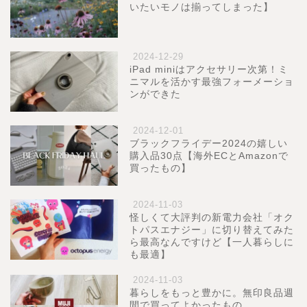
いたいモノは揃ってしまった】
2024-12-29
iPad miniはアクセサリー次第！ミ
ニマルを活かす最強フォーメーショ
ンができた
2024-12-01
ブラックフライデー2024の嬉しい
購入品30点【海外ECとAmazonで
買ったもの】
2024-11-03
怪しくて大評判の新電力会社「オク
トパスエナジー」に切り替えてみた
ら最高なんですけど【一人暮らしに
も最適】
2024-11-03
暮らしをもっと豊かに。無印良品週
間で買ってよかったもの