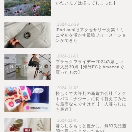
いたいモノは揃ってしまった】
2024-12-29
iPad miniはアクセサリー次第！ミ
ニマルを活かす最強フォーメーショ
ンができた
2024-12-01
ブラックフライデー2024の嬉しい
購入品30点【海外ECとAmazonで
買ったもの】
2024-11-03
怪しくて大評判の新電力会社「オク
トパスエナジー」に切り替えてみた
ら最高なんですけど【一人暮らしに
も最適】
2024-11-03
暮らしをもっと豊かに。無印良品週
間で買ってよかったもの