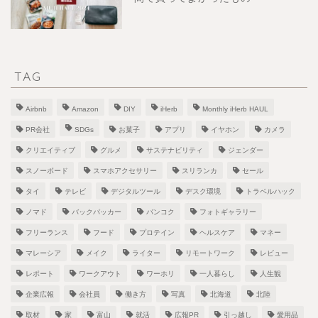
TAG
Airbnb
Amazon
DIY
iHerb
Monthly iHerb HAUL
PR会社
SDGs
お菓子
アプリ
イヤホン
カメラ
クリエイティブ
グルメ
サステナビリティ
ジェンダー
スノーボード
スマホアクセサリー
スリランカ
セール
タイ
テレビ
デジタルツール
デスク環境
トラベルハック
ノマド
バックパッカー
バンコク
フォトギャラリー
フリーランス
フード
プロテイン
ヘルスケア
マネー
マレーシア
メイク
ライター
リモートワーク
レビュー
レポート
ワークアウト
ワーホリ
一人暮らし
人生観
企業広報
会社員
働き方
写真
北海道
北陸
取材
家
富山
就活
広報PR
引っ越し
愛用品