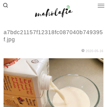
a7bdc21157f12318fc087040b749395
f.jpg
2020-05-16