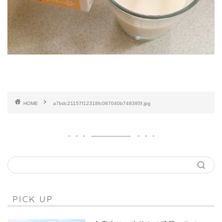
HOME
a7bdc21157f12318fc087040b749395f.jpg
PICK UP