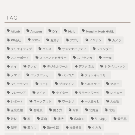
TAG
Airbnb
Amazon
DIY
iHerb
Monthly iHerb HAUL
PR会社
SDGs
お菓子
アプリ
イヤホン
カメラ
クリエイティブ
グルメ
サステナビリティ
ジェンダー
スノーボード
スマホアクセサリー
スリランカ
セール
タイ
テレビ
デジタルツール
デスク環境
トラベルハック
ノマド
バックパッカー
バンコク
フォトギャラリー
フリーランス
フード
プロテイン
ヘルスケア
マネー
マレーシア
メイク
ライター
リモートワーク
レビュー
レポート
ワークアウト
ワーホリ
一人暮らし
人生観
企業広報
会社員
働き方
写真
北海道
北陸
取材
家
富山
就活
広報PR
引っ越し
愛用品
新卒
暮らし
海外生活
海外移住
生き方