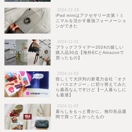
2024-12-29
iPad miniはアクセサリー次第！ミ
ニマルを活かす最強フォーメーショ
ンができた
2024-12-01
ブラックフライデー2024の嬉しい
購入品30点【海外ECとAmazonで
買ったもの】
2024-11-03
怪しくて大評判の新電力会社「オク
トパスエナジー」に切り替えてみた
ら最高なんですけど【一人暮らしに
も最適】
2024-11-03
暮らしをもっと豊かに。無印良品週
間で買ってよかったもの