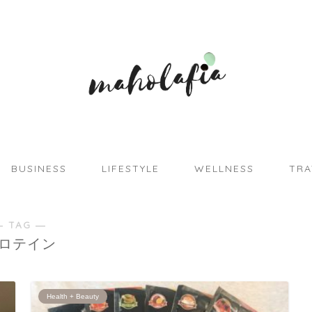
BUSINESS
LIFESTYLE
WELLNESS
TRA
― TAG ―
ロテイン
Health + Beauty