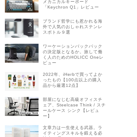
メカニカルキーボード
「Keychron Q1」レビュー
ブランド哲学にも惹かれる海
外で人気のおしゃれステンレ
スボトル９選
ワーケーションバックパック
の決定版となるか。旅して働
く人のためのHOLICC Oneレ
ビュー
2022年、iHerbで買ってよか
ったもの【100点以上の購入
品から厳選12点】
部屋になじむ高級オフィスチ
ェア、Steelcase Think / スチ
ールケース シンク【レビュ
ー】
文章力は一生使える武器。ラ
イティングスキルを鍛える必