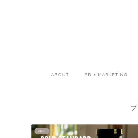
ABOUT
PR + MARKETING
プ
iHerb