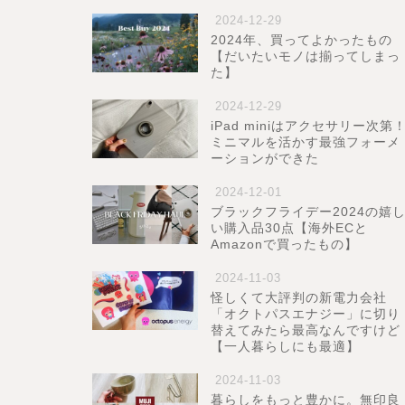
2024-12-29
2024年、買ってよかったもの
【だいたいモノは揃ってしまっ
た】
2024-12-29
iPad miniはアクセサリー次第
ミニマルを活かす最強フォーメ
ーションができた
2024-12-01
ブラックフライデー2024の嬉
い購入品30点【海外ECと
Amazonで買ったもの】
2024-11-03
怪しくて大評判の新電力会社
「オクトパスエナジー」に切り
替えてみたら最高なんですけど
【一人暮らしにも最適】
2024-11-03
暮らしをもっと豊かに。無印良