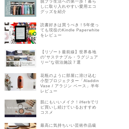
脱プラ生活への第一歩！暮ら
しに取り入れやすい愛用エコ
グッズを紹介
読書好きは買うべき！5年使っ
ても現役のKindle Paperwhite
をレビュー
【リゾート最前線】世界各地
の“サステナブル・ラグジュア
リー”な宿泊施設７選
花瓶のように部屋に溶け込む
小型プロジェクター「Aladdin
Vase / アラジン ベース」半年
レビュー
肌にもいいメイク！iHerbでリ
ピ買いし続けているおすすめ
コスメ
最高に気持ちいい芸術作品級