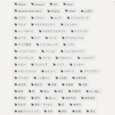
Airbnb
Amazon
DIY
iHerb
Monthly iHerb HAUL
PR会社
SDGs
お菓子
アプリ
イヤホン
カメラ
クリエイティブ
グルメ
サステナビリティ
ジェンダー
スノーボード
スマホアクセサリー
スリランカ
！
セール
タイ
テレビ
デジタルツール
デスク環境
トラベルハック
ノマド
バックパッカー
バンコク
フォトギャラリー
フリーランス
フード
プロテイン
ヘルスケア
し
マネー
マレーシア
メイク
ライター
リモートワーク
レビュー
レポート
ワークアウト
ワーホリ
一人暮らし
人生観
企業広報
会社員
働き方
写真
北海道
北陸
取材
家
富山
就活
広報PR
引っ越し
愛用品
新卒
暮らし
海外生活
海外移住
生き方
留学・ワーホリ
目
神奈川
編集ライティング
美容
英語
転職
雪山