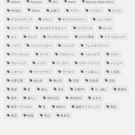
Airbnb
Amazon
DIY
iHerb
Monthly iHerb HAUL
PR会社
SDGs
お菓子
アプリ
イヤホン
カメラ
クリエイティブ
グルメ
サステナビリティ
ジェンダー
スノーボード
スマホアクセサリー
スリランカ
セール
タイ
テレビ
デジタルツール
デスク環境
トラベルハック
ノマド
バックパッカー
バンコク
フォトギャラリー
フリーランス
フード
プロテイン
ヘルスケア
マネー
マレーシア
メイク
ライター
リモートワーク
レビュー
レポート
ワークアウト
ワーホリ
一人暮らし
人生観
企業広報
会社員
働き方
写真
北海道
北陸
取材
家
富山
就活
広報PR
引っ越し
愛用品
新卒
暮らし
海外生活
海外移住
生き方
留学・ワーホリ
目
神奈川
編集ライティング
美容
英語
転職
雪山
飲食店