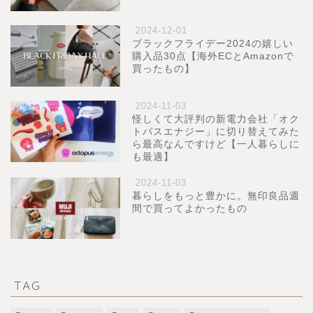
2024-12-01
ブラックフライデー2024の嬉しい
購入品30点【海外ECとAmazonで
買ったもの】
2024-11-03
怪しくて大評判の新電力会社「オク
トパスエナジー」に切り替えてみた
ら最高なんですけど【一人暮らしに
も最適】
2024-11-03
暮らしをもっと豊かに。無印良品週
間で買ってよかったもの
TAG