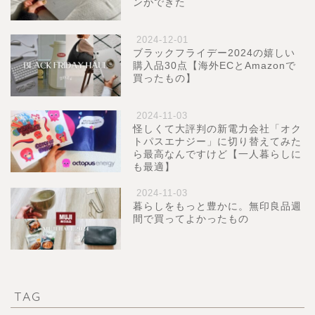
ンができた
2024-12-01
ブラックフライデー2024の嬉しい
購入品30点【海外ECとAmazonで
買ったもの】
2024-11-03
怪しくて大評判の新電力会社「オク
トパスエナジー」に切り替えてみた
ら最高なんですけど【一人暮らしに
も最適】
2024-11-03
暮らしをもっと豊かに。無印良品週
間で買ってよかったもの
TAG