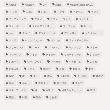
Airbnb
Amazon
DIY
iHerb
Monthly iHerb HAUL
PR会社
SDGs
お菓子
アプリ
イヤホン
カメラ
クリエイティブ
グルメ
サステナビリティ
ジェンダー
スノーボード
スマホアクセサリー
スリランカ
セール
タイ
テレビ
デジタルツール
デスク環境
トラベルハック
ノマド
バックパッカー
バンコク
フォトギャラリー
フリーランス
フード
プロテイン
ヘルスケア
マネー
マレーシア
メイク
ライター
リモートワーク
レビュー
レポート
ワークアウト
ワーホリ
一人暮らし
人生観
企業広報
会社員
働き方
写真
北海道
北陸
取材
家
富山
就活
広報PR
引っ越し
愛用品
新卒
暮らし
海外生活
海外移住
生き方
留学・ワーホリ
目
神奈川
編集ライティング
美容
英語
転職
雪山
飲食店