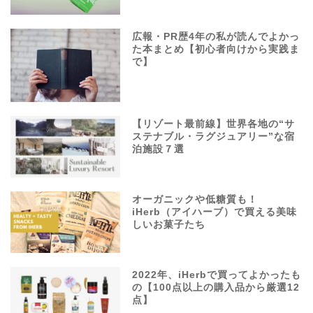
広報・PR歴4年の私が読んでよかっ
た本まとめ【初心者向けから実践ま
で】
【リゾート最前線】世界各地の“サ
ステナブル・ラグジュアリー”な宿
泊施設７選
オーガニックや低糖質も！
iHerb（アイハーブ）で買える美味
しいお菓子たち
2022年、iHerbで買ってよかったも
の【100点以上の購入品から厳選12
点】