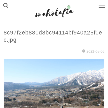
8c97f2eb880d8bc94114bf940a25f0e
c.jpg
2022-05-06