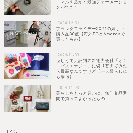
ニマルを活かす最強フォーメーショ
ンができた
2024-12-01
ブラックフライデー2024の嬉しい
購入品30点【海外ECとAmazonで
買ったもの】
2024-11-03
怪しくて大評判の新電力会社「オク
トパスエナジー」に切り替えてみた
ら最高なんですけど【一人暮らしに
も最適】
2024-11-03
暮らしをもっと豊かに。無印良品週
間で買ってよかったもの
TAG