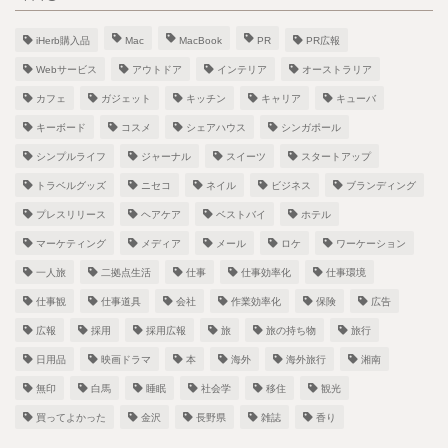
iHerb購入品
Mac
MacBook
PR
PR広報
Webサービス
アウトドア
インテリア
オーストラリア
カフェ
ガジェット
キッチン
キャリア
キューバ
キーボード
コスメ
シェアハウス
シンガポール
シンプルライフ
ジャーナル
スイーツ
スタートアップ
トラベルグッズ
ニセコ
ネイル
ビジネス
ブランディング
プレスリリース
ヘアケア
ベストバイ
ホテル
マーケティング
メディア
メール
ロケ
ワーケーション
一人旅
二拠点生活
仕事
仕事効率化
仕事環境
仕事観
仕事道具
会社
作業効率化
保険
広告
広報
採用
採用広報
旅
旅の持ち物
旅行
日用品
映画ドラマ
本
海外
海外旅行
湘南
無印
白馬
睡眠
社会学
移住
観光
買ってよかった
金沢
長野県
雑誌
香り