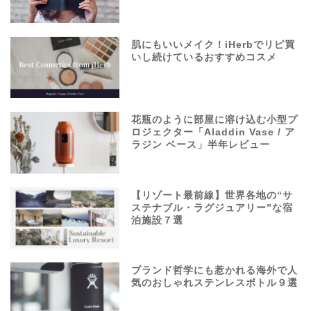
肌にもいいメイク！iHerbでリピ買
いし続けているおすすめコスメ
花瓶のように部屋に溶け込む小型プ
ロジェクター「Aladdin Vase / ア
ラジン ベース」半年レビュー
【リゾート最前線】世界各地の“サ
ステナブル・ラグジュアリー”な宿
泊施設７選
ブランド哲学にも惹かれる海外で人
気のおしゃれステンレスボトル９選