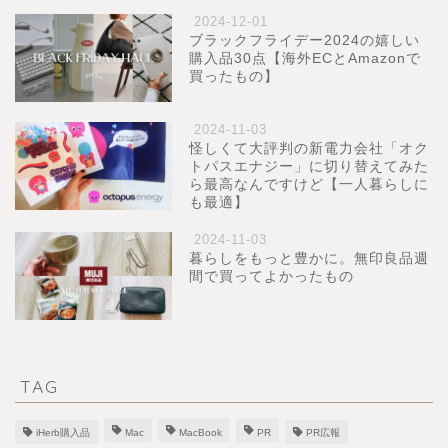
2024-12-01
ブラックフライデー2024の嬉しい
購入品30点【海外ECとAmazonで
買ったもの】
2024-11-03
怪しくて大評判の新電力会社「オク
トパスエナジー」に切り替えてみた
ら最高なんですけど【一人暮らしに
も最適】
2024-11-03
暮らしをもっと豊かに。無印良品週
間で買ってよかったもの
TAG
iHerb購入品
Mac
MacBook
PR
PR広報