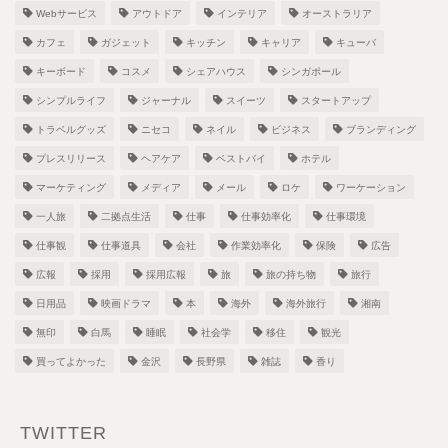
Webサービス
アウトドア
インテリア
オーストラリア
カフェ
ガジェット
キッチン
キャリア
キューバ
キーボード
コスメ
シェアハウス
シンガポール
シンプルライフ
ジャーナル
スイーツ
スタートアップ
トラベルグッズ
ニセコ
ネイル
ビジネス
ブランディング
プレスリリース
ヘアケア
ベストバイ
ホテル
マーケティング
メディア
メール
ロケ
ワーケーション
一人旅
二拠点生活
仕事
仕事効率化
仕事環境
仕事観
仕事道具
会社
作業効率化
保険
広告
広報
採用
採用広報
旅
旅の持ち物
旅行
日用品
映画ドラマ
本
海外
海外旅行
湘南
無印
白馬
睡眠
社会学
移住
観光
買ってよかった
金沢
長野県
雑誌
香り
TWITTER