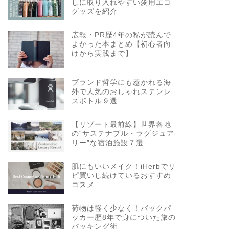
しに取り入れやすい愛用エコ
グッズを紹介
広報・PR歴4年の私が読んで
よかった本まとめ【初心者向
けから実践まで】
ブランド哲学にも惹かれる海
外で人気のおしゃれステンレ
スボトル９選
【リゾート最前線】世界各地
の“サステナブル・ラグジュア
リー”な宿泊施設７選
肌にもいいメイク！iHerbでリ
ピ買いし続けているおすすめ
コスメ
荷物は軽く少なく！バックパ
ッカー歴8年で身についた旅の
パッキング術