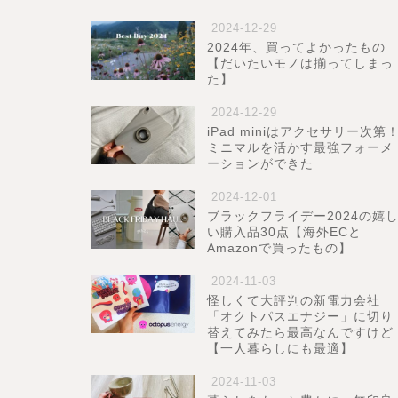
2024-12-29
2024年、買ってよかったもの
【だいたいモノは揃ってしまっ
た】
2024-12-29
iPad miniはアクセサリー次第
ミニマルを活かす最強フォーメ
ーションができた
2024-12-01
ブラックフライデー2024の嬉
い購入品30点【海外ECと
Amazonで買ったもの】
2024-11-03
怪しくて大評判の新電力会社
「オクトパスエナジー」に切り
替えてみたら最高なんですけど
【一人暮らしにも最適】
2024-11-03