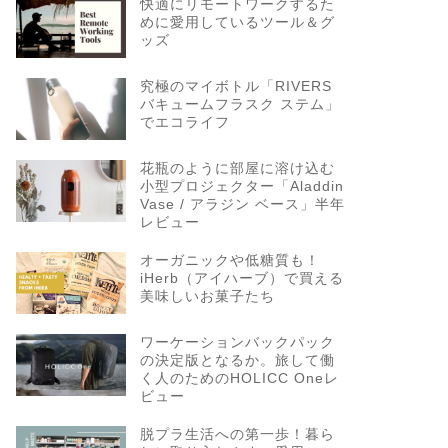
快適にリモートワークするた
めに愛用しているツール＆グ
ッズ
究極のマイボトル「RIVERS
バキュームフラスク ステム」
でエコライフ
花瓶のように部屋に溶け込む
小型プロジェクター「Aladdin
Vase / アラジン ベース」半年
レビュー
オーガニックや低糖質も！
iHerb（アイハーブ）で買える
美味しいお菓子たち
ワーケーションバックパック
の決定版となるか。旅して働
く人のためのHOLICC Oneレ
ビュー
脱プラ生活への第一歩！暮ら