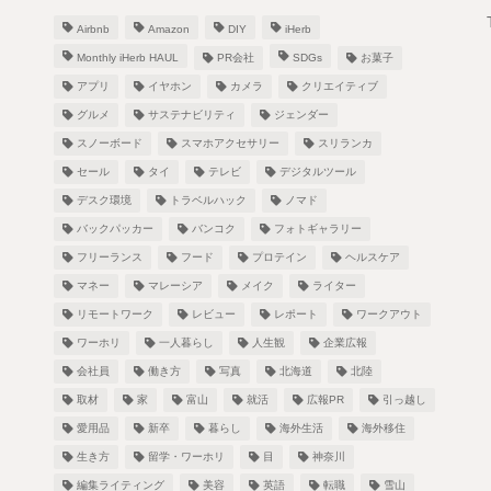
Airbnb
Amazon
DIY
iHerb
Monthly iHerb HAUL
PR会社
SDGs
お菓子
アプリ
イヤホン
カメラ
クリエイティブ
グルメ
サステナビリティ
ジェンダー
スノーボード
スマホアクセサリー
スリランカ
！
セール
タイ
テレビ
デジタルツール
デスク環境
トラベルハック
ノマド
バックパッカー
バンコク
フォトギャラリー
フリーランス
フード
プロテイン
ヘルスケア
し
マネー
マレーシア
メイク
ライター
リモートワーク
レビュー
レポート
ワークアウト
ワーホリ
一人暮らし
人生観
企業広報
会社員
働き方
写真
北海道
北陸
取材
家
富山
就活
広報PR
引っ越し
愛用品
新卒
暮らし
海外生活
海外移住
生き方
留学・ワーホリ
目
神奈川
編集ライティング
美容
英語
転職
雪山