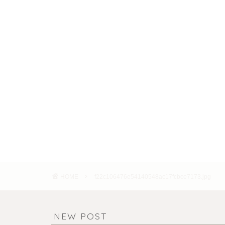
HOME
f22c106476e54140548ac17fcbce7173.jpg
NEW POST