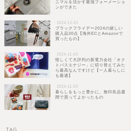
ニマルを活かす最強フォーメーショ
ンができた
2024-12-01
ブラックフライデー2024の嬉しい
購入品30点【海外ECとAmazonで
買ったもの】
2024-11-03
怪しくて大評判の新電力会社「オク
トパスエナジー」に切り替えてみた
ら最高なんですけど【一人暮らしに
も最適】
2024-11-03
暮らしをもっと豊かに。無印良品週
間で買ってよかったもの
TAG