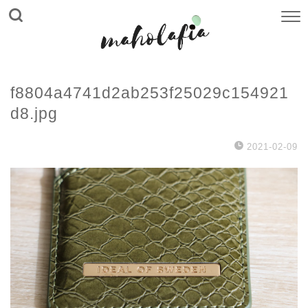
f8804a4741d2ab253f25029c154921
d8.jpg
2021-02-09