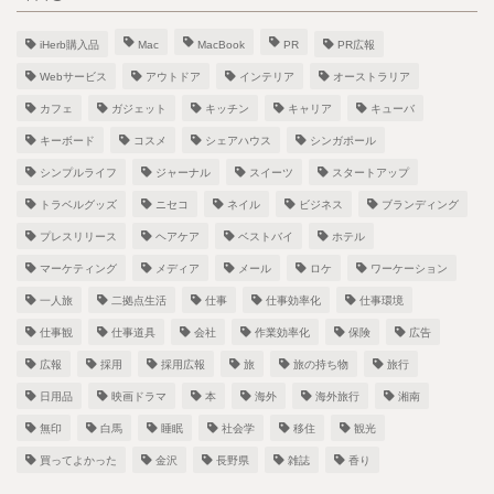
iHerb購入品
Mac
MacBook
PR
PR広報
Webサービス
アウトドア
インテリア
オーストラリア
カフェ
ガジェット
キッチン
キャリア
キューバ
キーボード
コスメ
シェアハウス
シンガポール
シンプルライフ
ジャーナル
スイーツ
スタートアップ
トラベルグッズ
ニセコ
ネイル
ビジネス
ブランディング
プレスリリース
ヘアケア
ベストバイ
ホテル
マーケティング
メディア
メール
ロケ
ワーケーション
一人旅
二拠点生活
仕事
仕事効率化
仕事環境
仕事観
仕事道具
会社
作業効率化
保険
広告
広報
採用
採用広報
旅
旅の持ち物
旅行
日用品
映画ドラマ
本
海外
海外旅行
湘南
無印
白馬
睡眠
社会学
移住
観光
買ってよかった
金沢
長野県
雑誌
香り