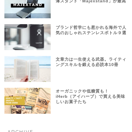
薄スタンド「Majexstand」が最高
ブランド哲学にも惹かれる海外で人
気のおしゃれステンレスボトル９選
文章力は一生使える武器。ライティ
ングスキルを鍛える必読本10冊
オーガニックや低糖質も！
iHerb（アイハーブ）で買える美味
しいお菓子たち
ARCHIVE