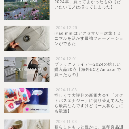
2024年、買ってよかったもの【だ
いたいモノは揃ってしまった】
2024-12-29
iPad miniはアクセサリー次第！ミ
ニマルを活かす最強フォーメーショ
ンができた
2024-12-01
ブラックフライデー2024の嬉しい
購入品30点【海外ECとAmazonで
買ったもの】
2024-11-03
怪しくて大評判の新電力会社「オク
トパスエナジー」に切り替えてみた
ら最高なんですけど【一人暮らしに
も最適】
2024-11-03
暮らしをもっと豊かに。無印良品週