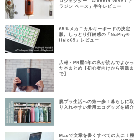
ロジェクター「Aladdin Vase / ア
ラジン ベース」半年レビュー
65％メカニカルキーボードの決定
版。しっとり打鍵感の「NuPhy®
Halo65」レビュー
広報・PR歴4年の私が読んでよかっ
た本まとめ【初心者向けから実践ま
で】
脱プラ生活への第一歩！暮らしに取
り入れやすい愛用エコグッズを紹介
Macで文章を書くすべての人に！極