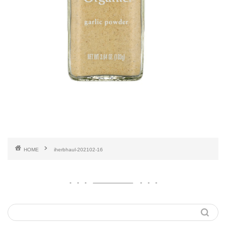
HOME
iherbhaul-202102-16