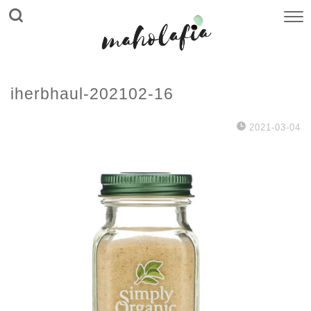
iherbhaul-202102-16
2021-03-04