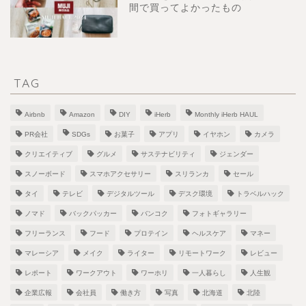
間で買ってよかったもの
TAG
Airbnb
Amazon
DIY
iHerb
Monthly iHerb HAUL
PR会社
SDGs
お菓子
アプリ
イヤホン
カメラ
クリエイティブ
グルメ
サステナビリティ
ジェンダー
スノーボード
スマホアクセサリー
スリランカ
セール
タイ
テレビ
デジタルツール
デスク環境
トラベルハック
ノマド
バックパッカー
バンコク
フォトギャラリー
フリーランス
フード
プロテイン
ヘルスケア
マネー
マレーシア
メイク
ライター
リモートワーク
レビュー
レポート
ワークアウト
ワーホリ
一人暮らし
人生観
企業広報
会社員
働き方
写真
北海道
北陸