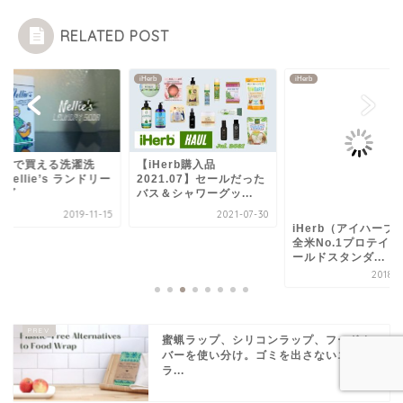
RELATED POST
b
iHerb
iHerb
erbで買える洗濯洗
【iHerb購入品
Nellie’s ランドリー
2021.07】セールだった
ーダ
バス＆シャワーグッ...
2019-11-15
2021-07-30
iHerb（アイハーブ
全米No.1プロテイ
ールドスタンダ...
2018-0
蜜蝋ラップ、シリコンラップ、フードカ
バーを使い分け。ゴミを出さないエコ
ラ...