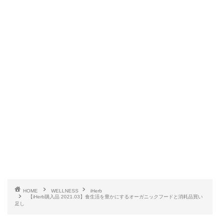
HOME
WELLNESS
iHerb
【iHerb購入品 2021.03】食生活を豊かにするオーガニックフードと消耗品買い
足し