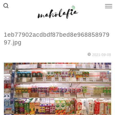
1eb77902acdbdf87bed8e968858979
97.jpg
2021-09-08