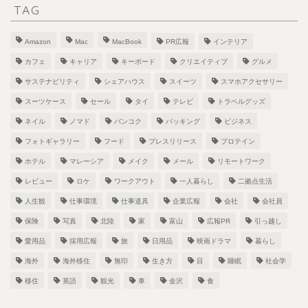
TAG
Amazon
Mac
MacBook
PR広報
インテリア
カフェ
キャリア
キーボード
クリエイティブ
グルメ
サステナビリティ
シェアハウス
スイーツ
スマホアクセサリー
スーツケース
セール
タイ
テレビ
トラベルグッズ
ネイル
ノマド
バンコク
パッキング
ビジネス
フォトギャラリー
フード
プレスリリース
プロテイン
ホテル
マレーシア
メイク
メール
リモートワーク
レビュー
ロケ
ワークアウト
一人暮らし
二拠点生活
人生観
仕事環境
仕事道具
企業広報
会社
会社員
保険
写真
北陸
家
富山
広報PR
引っ越し
愛用品
採用広報
旅
日用品
映画ドラマ
暮らし
海外
海外移住
無印
生き方
目
睡眠
社会学
移住
英語
観光
車
金沢
食