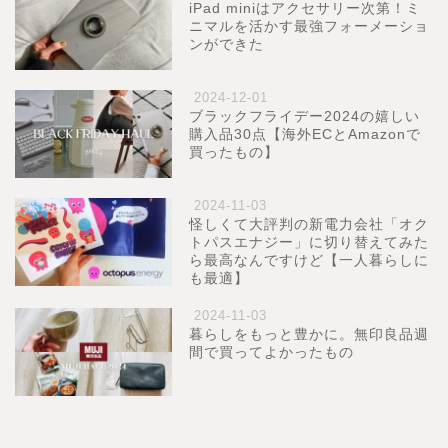
iPad miniはアクセサリー次第！ミ
ニマルを活かす最強フォーメーショ
ンができた
2024-12-01
ブラックフライデー2024の嬉しい
購入品30点【海外ECとAmazonで
買ったもの】
2024-11-03
怪しくて大評判の新電力会社「オク
トパスエナジー」に切り替えてみた
ら最高なんですけど【一人暮らしに
も最適】
2024-11-03
暮らしをもっと豊かに。無印良品週
間で買ってよかったもの