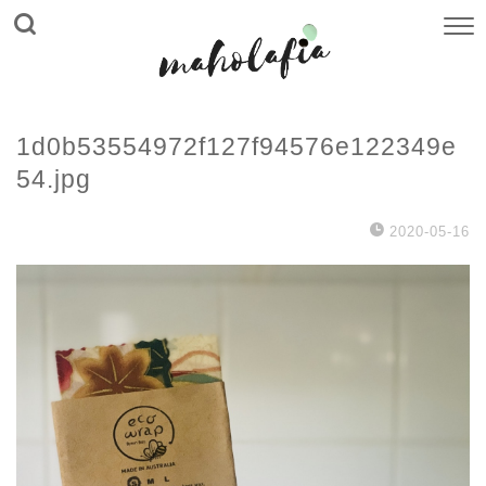
1d0b53554972f127f94576e122349e
54.jpg
2020-05-16