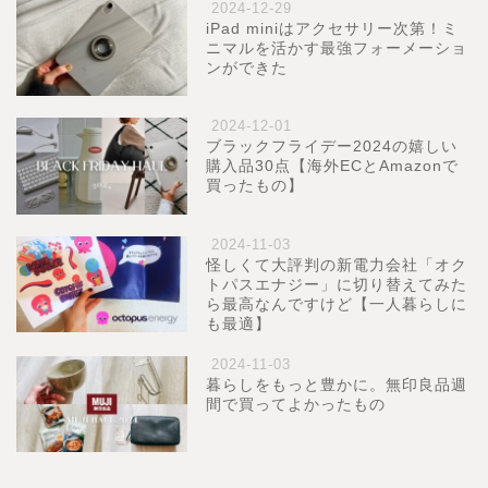
2024-12-29
iPad miniはアクセサリー次第！ミ
ニマルを活かす最強フォーメーショ
ンができた
2024-12-01
ブラックフライデー2024の嬉しい
購入品30点【海外ECとAmazonで
買ったもの】
2024-11-03
怪しくて大評判の新電力会社「オク
トパスエナジー」に切り替えてみた
ら最高なんですけど【一人暮らしに
も最適】
2024-11-03
暮らしをもっと豊かに。無印良品週
間で買ってよかったもの