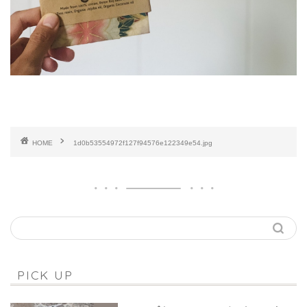
HOME
1d0b53554972f127f94576e122349e54.jpg
PICK UP