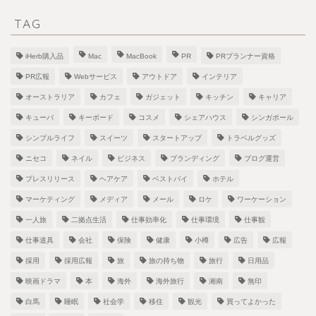
TAG
iHerb購入品
Mac
MacBook
PR
PRプランナー資格
PR広報
Webサービス
アウトドア
インテリア
オーストラリア
カフェ
ガジェット
キッチン
キャリア
キューバ
キーボード
コスメ
シェアハウス
シンガポール
シンプルライフ
スイーツ
スタートアップ
トラベルグッズ
ニセコ
ネイル
ビジネス
ブランディング
ブログ運営
プレスリリース
ヘアケア
ベストバイ
ホテル
マーケティング
メディア
メール
ロケ
ワーケーション
一人旅
二拠点生活
仕事効率化
仕事環境
仕事観
仕事道具
会社
保険
健康
小樽
広告
広報
採用
採用広報
旅
旅の持ち物
旅行
日用品
映画ドラマ
本
海外
海外旅行
湘南
無印
白馬
睡眠
社会学
移住
観光
買ってよかった