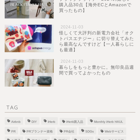
購入品30点【海外ECとAmazonで
買ったもの】
2024-11-03
怪しくて大評判の新電力会社「オク
トパスエナジー」に切り替えてみた
ら最高なんですけど【一人暮らしに
も最適】
2024-11-03
暮らしをもっと豊かに。無印良品週
間で買ってよかったもの
TAG
Airbnb
DIY
iHerb
iHerb購入品
Monthly iHerb HAUL
PR
PRプランナー資格
PR会社
SDGs
Webサービス