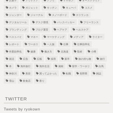
お菓子
アウトドア
アプリ
イヤホン
オーストラリア
カメラ
ガジェット
キッチン
キューバ
コスメ
ジェンダー
ジャーナル
スノーボード
スリランカ
デジタルツール
デスク環境
バックパッカー
フリーランス
ブランディング
ブログ運営
ヘアケア
ヘルスケア
ベストバイ
マネー
マーケティング
メディア
ライター
レポート
ワーホリ
一人旅
仕事
仕事効率化
作業効率化
健康
働き方
北海道
取材
小樽
就活
広告
広報
採用
新卒
旅の持ち物
旅行
本
海外旅行
海外生活
湘南
留学・ワーホリ
白馬
神奈川
美容
買ってよかった
転職
長野県
雑誌
雪山
飲食店
香り
TWITTER
Tweets by ryokown