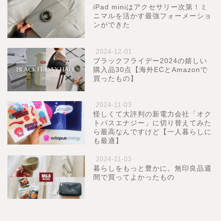
iPad miniはアクセサリー次第！ミ
ニマルを活かす最強フォーメーショ
ンができた
2024-12-01
ブラックフライデー2024の嬉しい
購入品30点【海外ECとAmazonで
買ったもの】
2024-11-03
怪しくて大評判の新電力会社「オク
トパスエナジー」に切り替えてみた
ら最高なんですけど【一人暮らしに
も最適】
2024-11-03
暮らしをもっと豊かに。無印良品週
間で買ってよかったもの