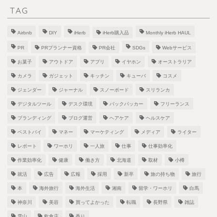
TAG
Airbnb
DIY
iHerb
iHerb購入品
Monthly iHerb HAUL
PR
PRプランナー資格
PR会社
SDGs
Webサービス
お菓子
アウトドア
アプリ
イヤホン
オーストラリア
カメラ
ガジェット
キッチン
キューバ
コスメ
ジェンダー
ジャーナル
スノーボード
スリランカ
デジタルツール
デスク環境
バックパッカー
フリーランス
ブランディング
ブログ運営
ヘアケア
ヘルスケア
ベストバイ
マネー
マーケティング
メディア
ライター
レポート
ワーホリ
一人旅
仕事
仕事効率化
作業効率化
健康
働き方
北海道
取材
小樽
就活
広告
広報
採用
新卒
旅の持ち物
旅行
本
海外旅行
海外生活
湘南
留学・ワーホリ
白馬
神奈川
美容
買ってよかった
転職
長野県
雑誌
雪山
飲食店
香り