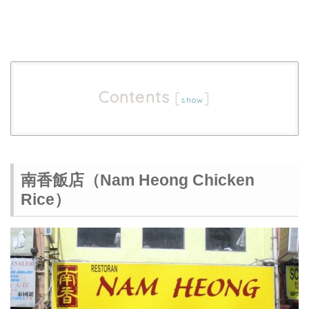
Contents
[
]
show
南香飯店（Nam Heong Chicken
Rice）